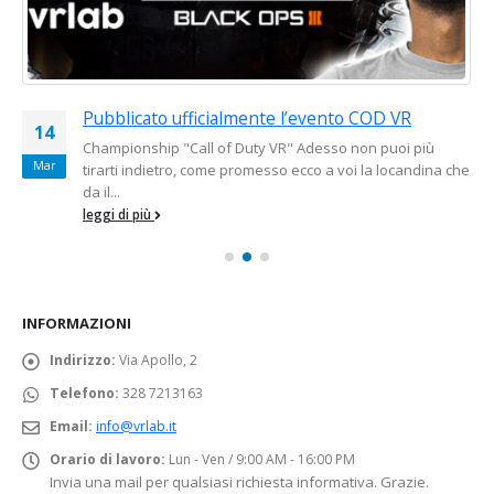
Pubblicato ufficialmente l’evento COD VR
14
0
 il
Championship "Call of Duty VR" Adesso non puoi più
Mar
M
tirarti indietro, come promesso ecco a voi la locandina che
o
da il...
leggi di più
INFORMAZIONI
Indirizzo:
Via Apollo, 2
Telefono:
328 7213163
Email:
info@vrlab.it
Orario di lavoro:
Lun - Ven / 9:00 AM - 16:00 PM
Invia una mail per qualsiasi richiesta informativa. Grazie.