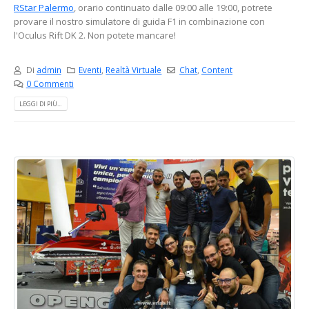
RStar Palermo
, orario continuato dalle 09:00 alle 19:00, potrete
provare il nostro simulatore di guida F1 in combinazione con
l'Oculus Rift DK 2. Non potete mancare!
Di
admin
Eventi
,
Realtà Virtuale
Chat
,
Content
0 Commenti
LEGGI DI PIÙ...