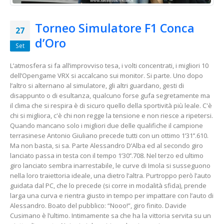
Torneo Simulatore F1 Conca
27
d’Oro
Set
L’atmosfera si fa all’improvviso tesa, i volti concentrati, i migliori 10
dell’Opengame VRX si accalcano sui monitor. Si parte. Uno dopo
l’altro si alternano al simulatore, gli altri guardano, gesti di
disappunto o di esultanza, qualcuno forse gufa segretamente ma
il clima che si respira è di sicuro quello della sportività più leale. C'è
chi si migliora, c'è chi non regge la tensione e non riesce a ripetersi.
Quando mancano solo i migliori due delle qualifiche il campione
ter
rasinese Antonio Giuliano precede tutti con un ottimo 1’31’’.610.
Ma non basta, si sa. Parte Alessandro D’Alba ed al secondo giro
lanciato passa in testa con il tempo 1’30’’.708. Nel terzo ed ultimo
giro lanciato sembra inarrestabile, le curve di Imola si susseguono
nella loro traiettoria ideale, una dietro l’altra. Purtroppo però l’auto
guidata dal PC, che lo precede (si corre in modalità sfida), prende
larga una curva e rientra giusto in tempo per impattare con l’auto di
Alessandro. Boato del pubblico: “Nooo!”, giro finito. Davide
Cusimano è l’ultimo. Intimamente sa che ha la vittoria servita su un