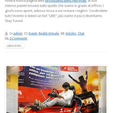
nostra nuova pagina web
skycloudhd.ddns.net/vrlab
, al suo
interno potete trovare tutto quello che siamo in grado di offrirvi. I
giochi sono aperti, adesso tocca a voi restare i migliori. Condividete
tutti l'evento e dateci un bel "LIKE", più siamo e più ci divertiamo.
Stay Tuned.
Di
admin
Eventi
,
Realtà Virtuale
Articles
,
Chat
0 Commenti
LEGGI DI PIÙ...