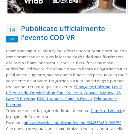
Pubblicato ufficialmente
14
l’evento COD VR
Mar
Championship "Call of Duty VR" Adesso non puoi più tirarti indietro,
come promesso ecco a voi la locandina che da il via ufficialmente
alla prima Championship su visore Oculus Rift. Siamo molto
soddisfatti del lavoro che abbiamo svolto finora e ringraziamo tutti
per il vostro supporto, stiamo dando il massimo per qualcosa che è
veramente da provare. Un grazie va a tutti i nostri negozi partner
che hanno creduto in questo evento.
Showgame Palermo
,
Level
UP
,
Antro dei Draghi
,
S
oftair Zone Palermo
,
Console & Mania
,
16
GAMES Palermo
,
D20 - Ludoteca Game & Drinks
,
Teknodrome
Palermo
.
Troverete anche la pagina dedicata all'evento:
http://cod.vrlab.it
e
la pagina dell'evento su
Facebook
https://www.facebook.com/events/244669459199925/
Con questa presentazione comunichiamo inoltre l'apertura della