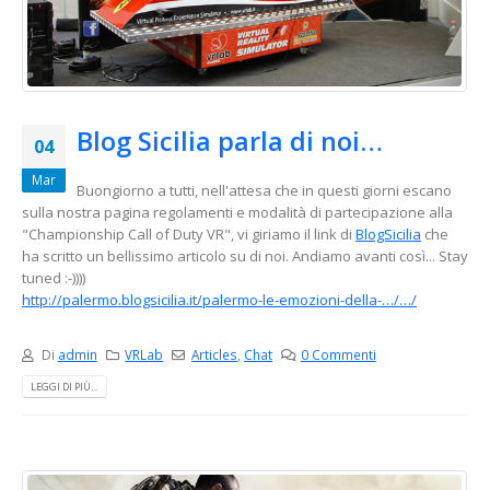
Blog Sicilia parla di noi…
04
Mar
Buongiorno a tutti, nell'attesa che in questi giorni escano
sulla nostra pagina regolamenti e modalità di partecipazione alla
"Championship Call of Duty VR", vi giriamo il link di
BlogSicilia
che
ha scritto un bellissimo articolo su di noi. Andiamo avanti così... Stay
tuned :-))))
http://palermo.blogsicilia.it/palermo-le-emozioni-della-…/…/
Di
admin
VRLab
Articles
,
Chat
0 Commenti
LEGGI DI PIÙ...