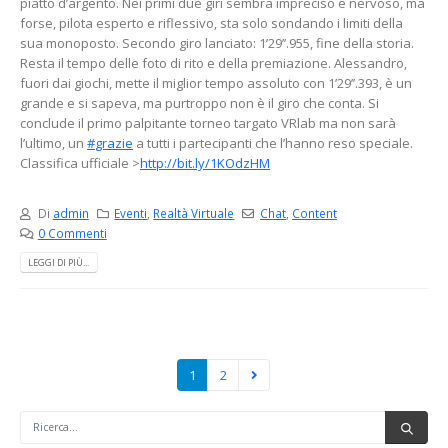
piatto d’argento. Nei primi due giri sembra impreciso e nervoso, ma
forse, pilota esperto e riflessivo, sta solo sondando i limiti della
sua monoposto. Secondo giro lanciato: 1’29’’.955, fine della storia.
Resta il tempo delle foto di rito e della premiazione. Alessandro,
fuori dai giochi, mette il miglior tempo assoluto con 1’29’’.393, è un
grande e si sapeva, ma purtroppo non è il giro che conta. Si
conclude il primo palpitante torneo targato VRlab ma non sarà
l’ultimo, un
‪#‎
grazie‬
a tutti i partecipanti che l’hanno reso speciale.
Classifica ufficiale >
http://bit.ly/1KOdzHM
Di
admin
Eventi
,
Realtà Virtuale
Chat
,
Content
0 Commenti
LEGGI DI PIÙ...
1
2