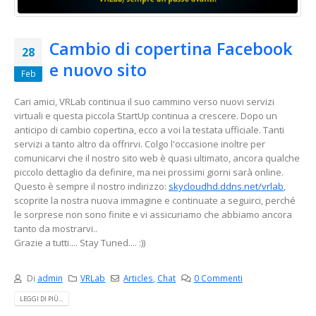
Cambio di copertina Facebook
28
e nuovo sito
Feb
Cari amici, VRLab continua il suo cammino verso nuovi servizi
virtuali e questa piccola StartUp continua a crescere. Dopo un
anticipo di cambio copertina, ecco a voi la testata ufficiale. Tanti
servizi a tanto altro da offrirvi. Colgo l'occasione inoltre per
comunicarvi che il nostro sito web è quasi ultimato, ancora qualche
piccolo dettaglio da definire, ma nei prossimi giorni sarà online.
Questo è sempre il nostro indirizzo:
skycloudhd.ddns.net/vrlab
,
scoprite la nostra nuova immagine e
continuate a seguirci, perché
le sorprese non sono finite e vi assicuriamo che abbiamo ancora
tanto da mostrarvi..
Grazie a tutti.... Stay Tuned.... :))
Di
admin
VRLab
Articles
,
Chat
0 Commenti
LEGGI DI PIÙ...