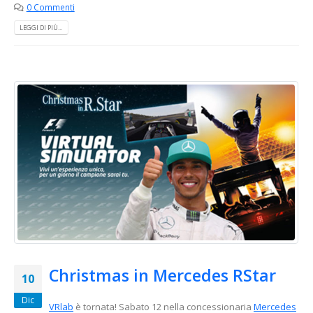
0 Commenti
LEGGI DI PIÙ...
Christmas in Mercedes RStar
10
Dic
VRlab
è tornata! Sabato 12 nella concessionaria
Mercedes