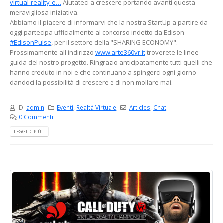
virtual-reality-e…
Aiutateci a crescere portando avanti questa
meravigliosa iniziativa.
Abbiamo il piacere di informarvi che la nostra StartUp a partire da
oggi partecipa ufficialmente al concorso indetto da Edison
‪#‎
EdisonPulse‬
, per il settore della "SHARING ECONOMY".
Prossimamente all'indirizzo
www.arte360vr.it
troverete le linee
guida del nostro progetto. Ringrazio anticipatamente tutti quelli che
hanno creduto in noi e che continuano a spingerci ogni giorno
dandoci la possibilità di crescere e di non mollare mai.
Di
admin
Eventi
,
Realtà Virtuale
Articles
,
Chat
0 Commenti
LEGGI DI PIÙ...