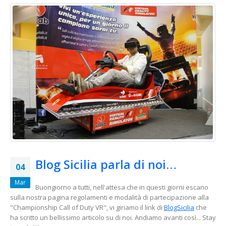
Blog Sicilia parla di noi…
04
Mar
Buongiorno a tutti, nell'attesa che in questi giorni escano
sulla nostra pagina regolamenti e modalità di partecipazione alla
"Championship Call of Duty VR", vi giriamo il link di
BlogSicilia
che
ha scritto un bellissimo articolo su di noi. Andiamo avanti così... Stay