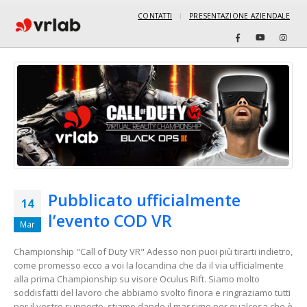
CONTATTI
PRESENTAZIONE AZIENDALE
Pubblicato ufficialmente
14
l’evento COD VR
Mar
Championship "Call of Duty VR" Adesso non puoi più tirarti indietro,
come promesso ecco a voi la locandina che da il via ufficialmente
alla prima Championship su visore Oculus Rift. Siamo molto
soddisfatti del lavoro che abbiamo svolto finora e ringraziamo tutti
per il vostro supporto, stiamo dando il massimo per qualcosa che è