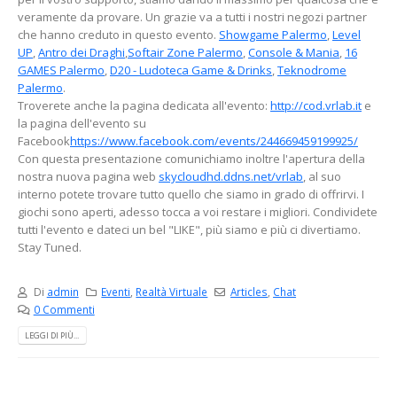
veramente da provare. Un grazie va a tutti i nostri negozi partner
che hanno creduto in questo evento.
Showgame Palermo
,
Level
UP
,
Antro dei Draghi
,
S
oftair Zone Palermo
,
Console & Mania
,
16
GAMES Palermo
,
D20 - Ludoteca Game & Drinks
,
Teknodrome
Palermo
.
Troverete anche la pagina dedicata all'evento:
http://cod.vrlab.it
e
la pagina dell'evento su
Facebook
https://www.facebook.com/events/244669459199925/
Con questa presentazione comunichiamo inoltre l'apertura della
nostra nuova pagina web
skycloudhd.ddns.net/vrlab
, al suo
interno potete trovare tutto quello che siamo in grado di offrirvi. I
giochi sono aperti, adesso tocca a voi restare i migliori. Condividete
tutti l'evento e dateci un bel "LIKE", più siamo e più ci divertiamo.
Stay Tuned.
Di
admin
Eventi
,
Realtà Virtuale
Articles
,
Chat
0 Commenti
LEGGI DI PIÙ...