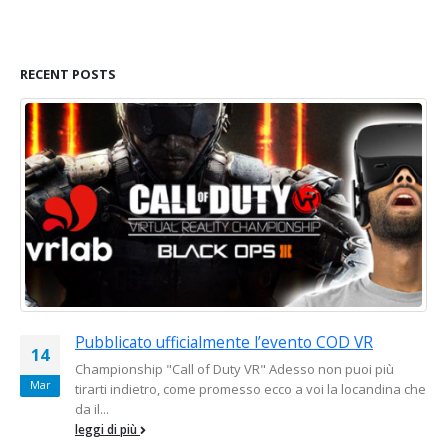
RECENT POSTS
Pubblicato ufficialmente l’evento COD VR
14
0
 il
Championship "Call of Duty VR" Adesso non puoi più
Mar
M
tirarti indietro, come promesso ecco a voi la locandina che
o
da il...
leggi di più