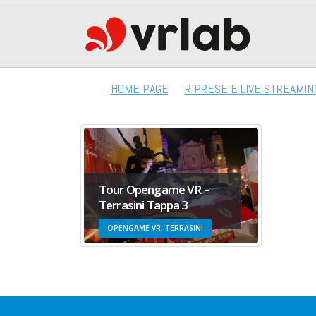
HOME PAGE
RIPRESE E LIVE STREAMIN
Tour Opengame VR –
Terrasini Tappa 3
OPENGAME VR, TERRASINI