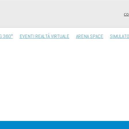
CO
G 360°
EVENTI REALTÀ VIRTUALE
ARENA SPACE
SIMULATO