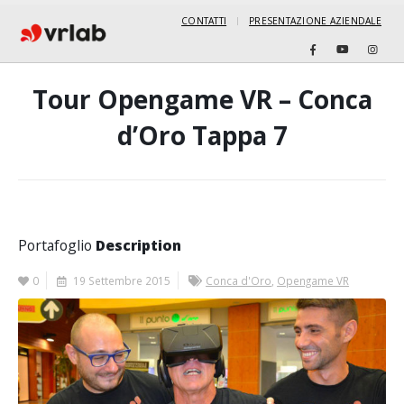
CONTATTI
PRESENTAZIONE AZIENDALE
Tour Opengame VR – Conca
d’Oro Tappa 7
Portafoglio
Description
0
19 Settembre 2015
Conca d'Oro
,
Opengame VR