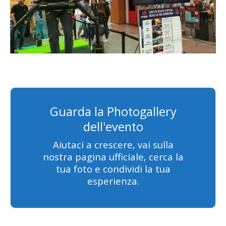
Guarda la Photogallery
dell'evento
Aiutaci a crescere, vai sulla
nostra pagina ufficiale, cerca la
tua foto e condividi la tua
esperienza.